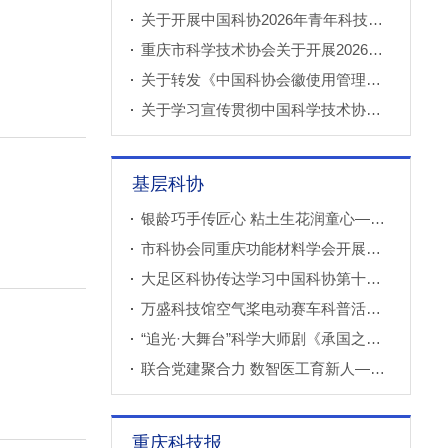
关于开展中国科协2026年青年科技人才培育工程工程师专项计划推荐工作的通知
重庆市科学技术协会关于开展2026年科技小院申报推荐工作的通知
关于转发《中国科协会徽使用管理规定》的通知
关于学习宣传贯彻中国科学技术协会第十一次全国代表大会精神的通知
基层科协
银龄巧手传匠心 粘土生花润童心——万盛经开区老科协走进建设社区开展创意粘土手工课
市科协会同重庆功能材料学会开展调研
大足区科协传达学习中国科协第十一次全国代表大会精神
万盛科技馆空气桨电动赛车科普活动进社区
“追光·大舞台”科学大师剧《承国之书》云阳、巫溪巡演成功
联合党建聚合力 数智医工育新人——重庆西部数智医疗研究院开展庆“七一”联合主题党（团）日暨正确政绩观专题学习交流活动
重庆科技报