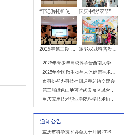
“牢记嘱托担使命青春建功新重庆”市直机关“青理青为青年理论大讲堂”决赛成功举办
国庆中秋“双节”期间 重庆科技馆接待观众超11万人次
2025年第三期“科创重庆”双月论坛在北碚成功举办
赋能双城科普发展 川渝52家科普基地联合打造科普盛宴
2026年青少年高校科学营西南大学分营正式开营
2025年全国微生物与人体健康学术论坛在重庆召开
市科协举办科技社团迎春总结交流会
第三届绿色山地可持续发展区域合作国际论坛成功举办
重庆应用技术职业学院科学技术协会正式成立
通知公告
重庆市科学技术协会关于开展2026年科普创新实验室建设项目申报工作的通知