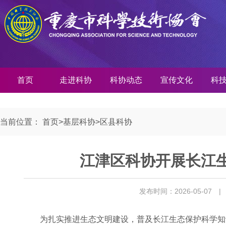
首页
走进科协
科协动态
宣传文化
科
当前位置：
首页
>
基层科协
>
区县科协
江津区科协开展长江
发布时间：2026-05-07
|
为扎实推进生态文明建设，普及长江生态保护科学知