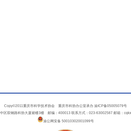
Copy©2011重庆市科学技术协会 重庆市科协办公室承办
渝ICP备05005079号
双钢路科协大厦裙楼3楼 邮编：400013 联系方式：023-63002587 邮箱：cqkxxin
渝公网安备 50010302001099号