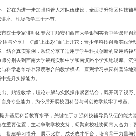
办，旨在为进一步加强科普人才队伍建设，全面提升辖区科技辅
家讲座、现场教学三个环节。
庆市院士专家讲师团专家丁顺安和西南大学银翔实验中学课程创
绍与分享》《“点”上出彩 “面”上开花：青少年科技创新实践活
践，结合真实案例，系统分享了适用于学生科技创新的应用路径
教师分别去到西南大学银翔实验中学和南滨路小学实地观摩、沉
动与科学思维培养深度融合的教学模式，直观学习校园科普阵地
悟中提升实操能力。
突出、贴近教学，理论讲解与实践操作紧密结合，既开阔了视野
了自身专业能力，为今后开展校园科普与科创教学筑牢了根基。
提升基层科普教育水平，关键在于加强科技辅导员队伍的能力
摆在重要位置，主动争取学校支持，凝聚家校社协同育人合力；
动，搭建学习提升、展示比拼、成长成才平台，培育骨干力量与