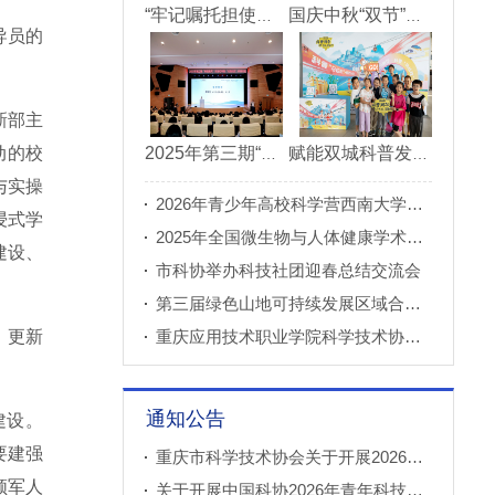
“牢记嘱托担使命青春建功新重庆”市直机关“青理青为青年理论大讲堂”决赛成功举办
国庆中秋“双节”期间 重庆科技馆接待观众超11万人次
导员的
新部主
动的校
2025年第三期“科创重庆”双月论坛在北碚成功举办
赋能双城科普发展 川渝52家科普基地联合打造科普盛宴
与实操
2026年青少年高校科学营西南大学分营正式开营
浸式学
2025年全国微生物与人体健康学术论坛在重庆召开
建设、
市科协举办科技社团迎春总结交流会
第三届绿色山地可持续发展区域合作国际论坛成功举办
、更新
重庆应用技术职业学院科学技术协会正式成立
通知公告
建设。
要建强
重庆市科学技术协会关于开展2026年科普创新实验室建设项目申报工作的通知
领军人
关于开展中国科协2026年青年科技人才培育工程工程师专项计划推荐工作的通知