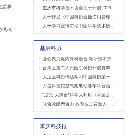
造差异
重庆市科学技术协会关于开展2026年科技小院申报推荐工作的通知
关于转发《中国科协会徽使用管理规定》的通知
关于学习宣传贯彻中国科学技术协会第十一次全国代表大会精神的通知
协供稿
基层科协
凝心聚力促内外科融合 精研技术护山城心健康——重庆市医学传播学会2026年心血管内外科联合学术会议圆满落幕
合川区第二人民医院科协开展夏季综合安全专题培训
大足区科协传达学习中国科协第十一次全国代表大会精神
万盛科技馆空气桨电动赛车科普活动进社区
“追光·大舞台”科学大师剧《承国之书》云阳、巫溪巡演成功
联合党建聚合力 数智医工育新人——重庆西部数智医疗研究院开展庆“七一”联合主题党（团）日暨正确政绩观专题学习交流活动
重庆科技报