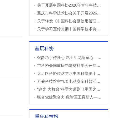
关于开展中国科协2026年青年科技人才培育工程工程师专项计划推荐工作的通知
重庆市科学技术协会关于开展2026年科技小院申报推荐工作的通知
关于转发《中国科协会徽使用管理规定》的通知
关于学习宣传贯彻中国科学技术协会第十一次全国代表大会精神的通知
基层科协
银龄巧手传匠心 粘土生花润童心——万盛经开区老科协走进建设社区开展创意粘土手工课
市科协会同重庆功能材料学会开展调研
大足区科协传达学习中国科协第十一次全国代表大会精神
万盛科技馆空气桨电动赛车科普活动进社区
“追光·大舞台”科学大师剧《承国之书》云阳、巫溪巡演成功
联合党建聚合力 数智医工育新人——重庆西部数智医疗研究院开展庆“七一”联合主题党（团）日暨正确政绩观专题学习交流活动
重庆科技报