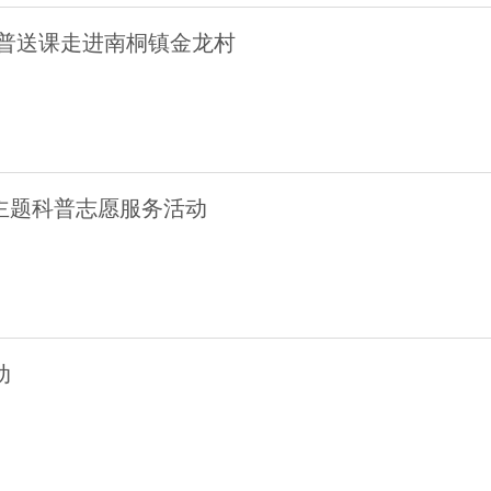
普送课走进南桐镇金龙村
”主题科普志愿服务活动
动