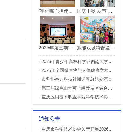
“牢记嘱托担使命青春建功新重庆”市直机关“青理青为青年理论大讲堂”决赛成功举办
国庆中秋“双节”期间 重庆科技馆接待观众超11万人次
2025年第三期“科创重庆”双月论坛在北碚成功举办
赋能双城科普发展 川渝52家科普基地联合打造科普盛宴
2026年青少年高校科学营西南大学分营正式开营
2025年全国微生物与人体健康学术论坛在重庆召开
市科协举办科技社团迎春总结交流会
第三届绿色山地可持续发展区域合作国际论坛成功举办
重庆应用技术职业学院科学技术协会正式成立
通知公告
重庆市科学技术协会关于开展2026年科普创新实验室建设项目申报工作的通知