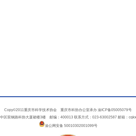
Copy©2011重庆市科学技术协会 重庆市科协办公室承办
渝ICP备05005079号
双钢路科协大厦裙楼3楼 邮编：400013 联系方式：023-63002587 邮箱：cqkxxin
渝公网安备 50010302001099号