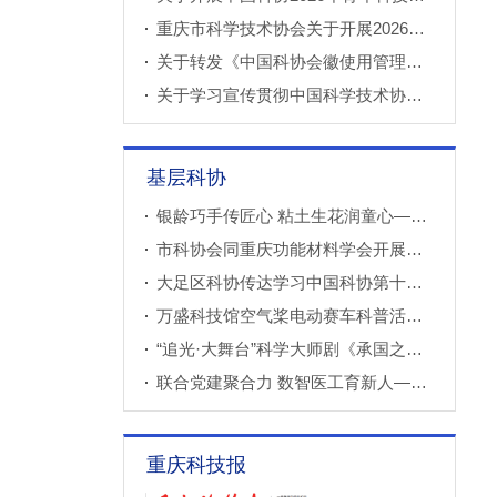
重庆市科学技术协会关于开展2026年科技小院申报推荐工作的通知
关于转发《中国科协会徽使用管理规定》的通知
关于学习宣传贯彻中国科学技术协会第十一次全国代表大会精神的通知
基层科协
银龄巧手传匠心 粘土生花润童心——万盛经开区老科协走进建设社区开展创意粘土手工课
市科协会同重庆功能材料学会开展调研
大足区科协传达学习中国科协第十一次全国代表大会精神
万盛科技馆空气桨电动赛车科普活动进社区
“追光·大舞台”科学大师剧《承国之书》云阳、巫溪巡演成功
联合党建聚合力 数智医工育新人——重庆西部数智医疗研究院开展庆“七一”联合主题党（团）日暨正确政绩观专题学习交流活动
重庆科技报