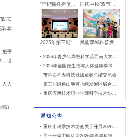
“牢记嘱托担使命青春建功新重庆”市直机关“青理青为青年理论大讲堂”决赛成功举办
国庆中秋“双节”期间 重庆科技馆接待观众超11万人次
消防安
犯罪套
2025年第三期“科创重庆”双月论坛在北碚成功举办
赋能双城科普发展 川渝52家科普基地联合打造科普盛宴
，把平
2026年青少年高校科学营西南大学分营正式开营
料，引
2025年全国微生物与人体健康学术论坛在重庆召开
市科协举办科技社团迎春总结交流会
、人人
第三届绿色山地可持续发展区域合作国际论坛成功举办
重庆应用技术职业学院科学技术协会正式成立
供稿）
通知公告
重庆市科学技术协会关于开展2026年科普创新实验室建设项目申报工作的通知
关于开展中国科协2026年青年科技人才培育工程工程师专项计划推荐工作的通知