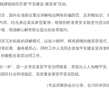
钱塘镇组织开展“平安建设·微宣讲”活动。
语言，面向在场群众重点讲解电信网络诈骗防范、反邪教知识、
内容。结合身边真实典型案例，细致剖析各类安全隐患与违法
事项，现场耐心解答群众提出的各类疑问。
摒弃冗长枯燥的讲解模式，以短小精悍、精准易懂的微宣讲形式
讲零距离、服务暖民心。同时工作人员同步发放平安建设宣传资
，积极配合基层治理工作。
“最后一米”，进一步夯实基层平安治理根基，营造出人人知晓平安
镇辖区社会和谐稳定、高质量发展筑牢坚实防线。
（市反邪教协会办公室、合川区科协