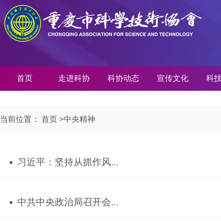
首页
走进科协
科协动态
宣传文化
科
当前位置：
首页
>
中央精神
习近平：坚持从抓作风...
中共中央政治局召开会...