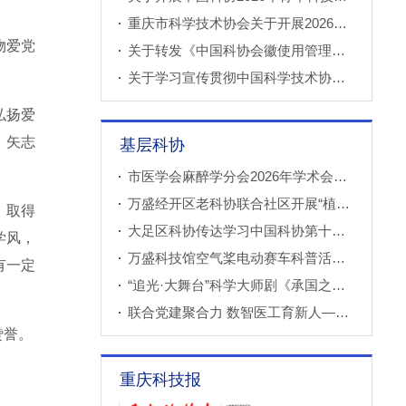
重庆市科学技术协会关于开展2026年科技小院申报推荐工作的通知
物爱党
关于转发《中国科协会徽使用管理规定》的通知
关于学习宣传贯彻中国科学技术协会第十一次全国代表大会精神的通知
弘扬爱
、矢志
基层科协
市医学会麻醉学分会2026年学术会议成功召开
万盛经开区老科协联合社区开展“植物奇妙世界”青少年科普教育课
，取得
大足区科协传达学习中国科协第十一次全国代表大会精神
学风，
万盛科技馆空气桨电动赛车科普活动进社区
有一定
“追光·大舞台”科学大师剧《承国之书》云阳、巫溪巡演成功
联合党建聚合力 数智医工育新人——重庆西部数智医疗研究院开展庆“七一”联合主题党（团）日暨正确政绩观专题学习交流活动
赞誉。
重庆科技报