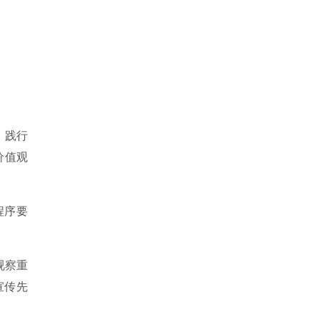
、践行
价值观
程序要
视察重
宣传先