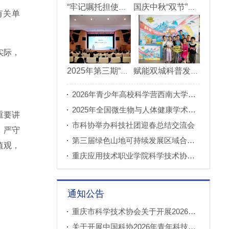
“牢记嘱托担使命青春建功新重庆”市直机关“青理青为青年理论大讲堂”决赛成功举办
国庆中秋“双节”期间 重庆科技馆接待观众超11万人次
有关单
实际，
2025年第三期“科创重庆”双月论坛在北碚成功举办
赋能双城科普发展 川渝52家科普基地联合打造科普盛宴
2026年青少年高校科学营西南大学分营正式开营
2025年全国微生物与人体健康学术论坛在重庆召开
重要讲
市科协举办科技社团迎春总结交流会
，严守
第三届绿色山地可持续发展区域合作国际论坛成功举办
值观，
重庆应用技术职业学院科学技术协会正式成立
通知公告
。
重庆市科学技术协会关于开展2026年科普创新实验室建设项目申报工作的通知
关于开展中国科协2026年青年科技人才培育工程工程师专项计划推荐工作的通知