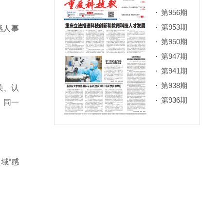
第956期
第953期
感人事
第950期
第947期
第941期
第938期
关、认
第936期
，同一
域“感