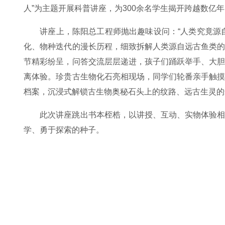
人”为主题开展科普讲座，为300余名学生揭开跨越数亿
讲座上，陈阳总工程师抛出趣味设问：“人类究竟源
化、物种迭代的漫长历程，细致拆解人类源自远古鱼类
节精彩纷呈，问答交流层层递进，孩子们踊跃举手、大
离体验。珍贵古生物化石亮相现场，同学们轮番亲手触
档案，沉浸式解锁古生物奥秘石头上的纹路、远古生灵的
此次讲座跳出书本桎梏，以讲授、互动、实物体验
学、勇于探索的种子。