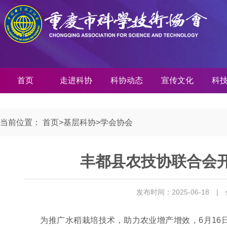
首页
走进科协
科协动态
宣传文化
科
当前位置：
首页
>
基层科协
>
学会协会
丰都县农技协联合会
发布时间：2025-06-18
|
为推广水稻栽培技术，助力农业增产增效，6月1