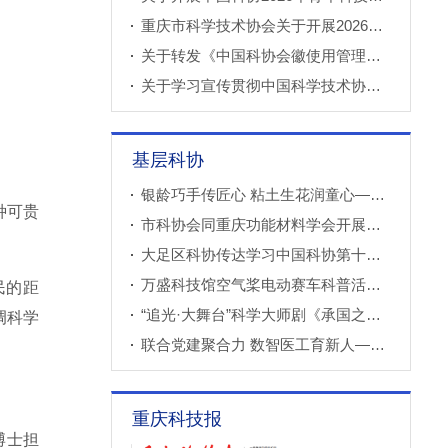
重庆市科学技术协会关于开展2026年科技小院申报推荐工作的通知
关于转发《中国科协会徽使用管理规定》的通知
关于学习宣传贯彻中国科学技术协会第十一次全国代表大会精神的通知
基层科协
银龄巧手传匠心 粘土生花润童心——万盛经开区老科协走进建设社区开展创意粘土手工课
种可贵
市科协会同重庆功能材料学会开展调研
大足区科协传达学习中国科协第十一次全国代表大会精神
万盛科技馆空气桨电动赛车科普活动进社区
民的距
“追光·大舞台”科学大师剧《承国之书》云阳、巫溪巡演成功
调科学
联合党建聚合力 数智医工育新人——重庆西部数智医疗研究院开展庆“七一”联合主题党（团）日暨正确政绩观专题学习交流活动
重庆科技报
博士担