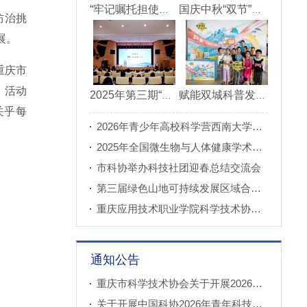
“牢记嘱托担使命青春建功新重庆”市直机关“青理青为青年理论大讲堂”决赛成功举办
国庆中秋“双节”期间 重庆科技馆接待观众超11万人次
防治挑
展。
重庆市
。活动
2025年第三期“科创重庆”双月论坛在北碚成功举办
赋能双城科普发展 川渝52家科普基地联合打造科普盛宴
关乎每
2026年青少年高校科学营西南大学分营正式开营
2025年全国微生物与人体健康学术论坛在重庆召开
市科协举办科技社团迎春总结交流会
第三届绿色山地可持续发展区域合作国际论坛成功举办
重庆应用技术职业学院科学技术协会正式成立
通知公告
重庆市科学技术协会关于开展2026年科普创新实验室建设项目申报工作的通知
关于开展中国科协2026年青年科技人才培育工程工程师专项计划推荐工作的通知