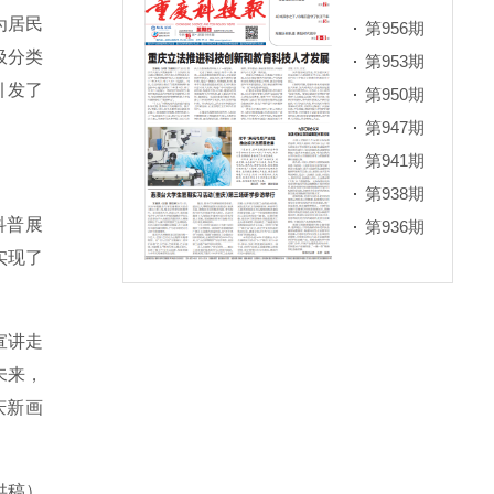
为居民
第956期
圾分类
第953期
引发了
第950期
第947期
第941期
第938期
科普展
第936期
实现了
宣讲走
未来，
庆新画
供稿）