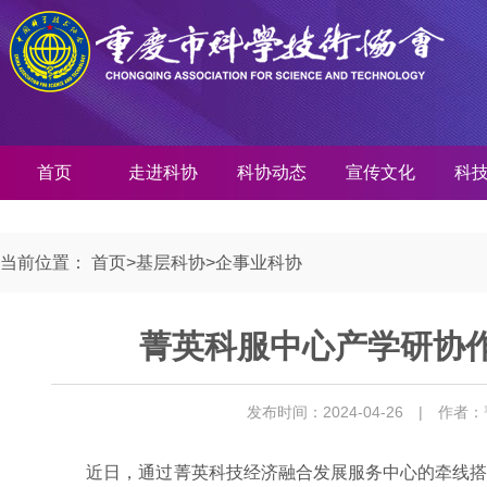
首页
走进科协
科协动态
宣传文化
科
当前位置：
首页
>
基层科协
>
企事业科协
菁英科服中心产学研协
发布时间：2024-04-26
| 作者
近日，通过菁英科技经济融合发展服务中心的牵线