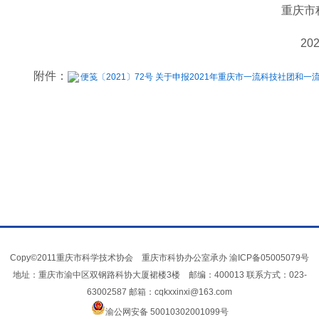
重庆市
20
附件：
便笺〔2021〕72号 关于申报2021年重庆市一流科技社团和一
Copy©2011重庆市科学技术协会 重庆市科协办公室承办
渝ICP备05005079号
地址：重庆市渝中区双钢路科协大厦裙楼3楼 邮编：400013 联系方式：023-
63002587 邮箱：cqkxxinxi@163.com
渝公网安备 50010302001099号