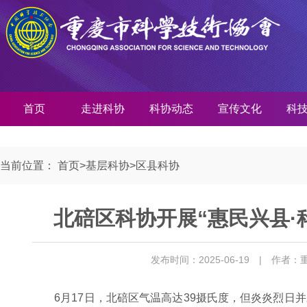
首页
走进科协
科协动态
宣传文化
科
当前位置：
首页
>
基层科协
>
区县科协
北碚区科协开展“惠民兴县·
发布时间：2025-06-19
| 作者：
6月17日，北碚区气温高达39摄氏度，但炎炎烈