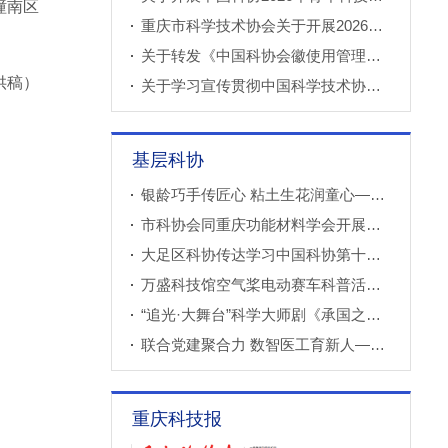
潼南区
重庆市科学技术协会关于开展2026年科技小院申报推荐工作的通知
关于转发《中国科协会徽使用管理规定》的通知
供稿）
关于学习宣传贯彻中国科学技术协会第十一次全国代表大会精神的通知
基层科协
银龄巧手传匠心 粘土生花润童心——万盛经开区老科协走进建设社区开展创意粘土手工课
市科协会同重庆功能材料学会开展调研
大足区科协传达学习中国科协第十一次全国代表大会精神
万盛科技馆空气桨电动赛车科普活动进社区
“追光·大舞台”科学大师剧《承国之书》云阳、巫溪巡演成功
联合党建聚合力 数智医工育新人——重庆西部数智医疗研究院开展庆“七一”联合主题党（团）日暨正确政绩观专题学习交流活动
重庆科技报