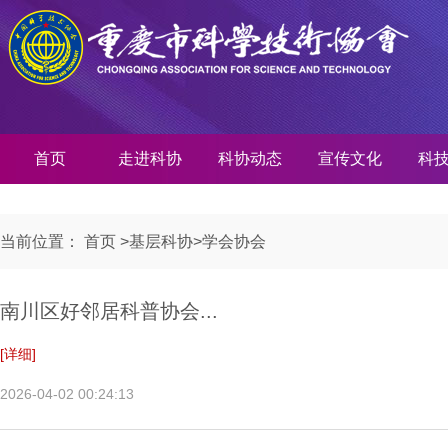
首页
走进科协
科协动态
宣传文化
科
当前位置：
首页
>
基层科协
>
学会协会
南川区好邻居科普协会...
[详细]
2026-04-02 00:24:13