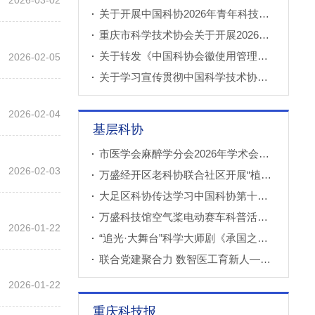
2026-03-02
关于开展中国科协2026年青年科技人才培育工程工程师专项计划推荐工作的通知
重庆市科学技术协会关于开展2026年科技小院申报推荐工作的通知
关于转发《中国科协会徽使用管理规定》的通知
2026-02-05
关于学习宣传贯彻中国科学技术协会第十一次全国代表大会精神的通知
2026-02-04
基层科协
市医学会麻醉学分会2026年学术会议成功召开
2026-02-03
万盛经开区老科协联合社区开展“植物奇妙世界”青少年科普教育课
大足区科协传达学习中国科协第十一次全国代表大会精神
万盛科技馆空气桨电动赛车科普活动进社区
2026-01-22
“追光·大舞台”科学大师剧《承国之书》云阳、巫溪巡演成功
联合党建聚合力 数智医工育新人——重庆西部数智医疗研究院开展庆“七一”联合主题党（团）日暨正确政绩观专题学习交流活动
2026-01-22
重庆科技报