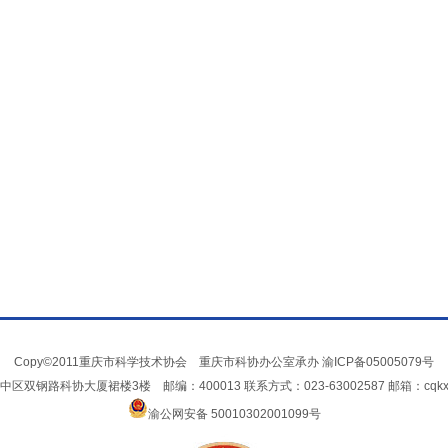
Copy©2011重庆市科学技术协会 重庆市科协办公室承办
渝ICP备05005079号
双钢路科协大厦裙楼3楼 邮编：400013 联系方式：023-63002587 邮箱：cqkxxin
渝公网安备 50010302001099号