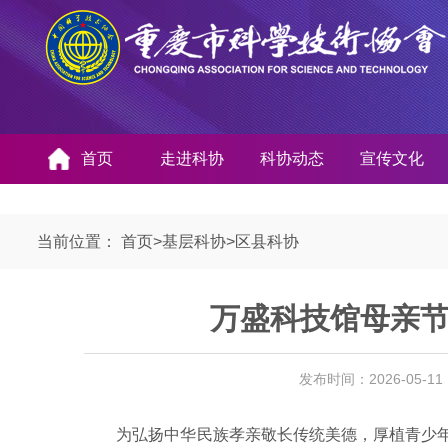
首页
走进科协
科协动态
宣传文化
当前位置：
首页
>
基层科协
>
区县科协
万盛科技馆母亲
发布时间：2026-05-1
为弘扬中华民族孝亲敬长传统美德，厚植青少