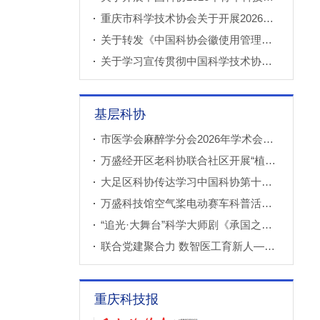
重庆市科学技术协会关于开展2026年科技小院申报推荐工作的通知
关于转发《中国科协会徽使用管理规定》的通知
关于学习宣传贯彻中国科学技术协会第十一次全国代表大会精神的通知
基层科协
市医学会麻醉学分会2026年学术会议成功召开
万盛经开区老科协联合社区开展“植物奇妙世界”青少年科普教育课
大足区科协传达学习中国科协第十一次全国代表大会精神
万盛科技馆空气桨电动赛车科普活动进社区
“追光·大舞台”科学大师剧《承国之书》云阳、巫溪巡演成功
联合党建聚合力 数智医工育新人——重庆西部数智医疗研究院开展庆“七一”联合主题党（团）日暨正确政绩观专题学习交流活动
重庆科技报