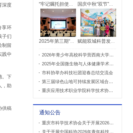
“牢记嘱托担使命青春建功新重庆”市直机关“青理青为青年理论大讲堂”决赛成功举办
国庆中秋“双节”期间 重庆科技馆接待观众超11万人次
育深度
分享环
孩子们
2025年第三期“科创重庆”双月论坛在北碚成功举办
赋能双城科普发展 川渝52家科普基地联合打造科普盛宴
绘制留
实践中
2026年青少年高校科学营西南大学分营正式开营
2025年全国微生物与人体健康学术论坛在重庆召开
市科协举办科技社团迎春总结交流会
德。下
第三届绿色山地可持续发展区域合作国际论坛成功举办
人，助
重庆应用技术职业学院科学技术协会正式成立
协供稿
通知公告
重庆市科学技术协会关于开展2026年科普创新实验室建设项目申报工作的通知
关于开展中国科协2026年青年科技人才培育工程工程师专项计划推荐工作的通知