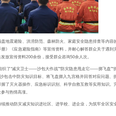
涵盖地震避险、洪涝防范、森林防火、家庭安全隐患排查等内容
手册》《应急避险指南》等宣传资料，并耐心解答群众关于遇到
发放宣传资料200余份，接受群众咨询50余人次。
织了“减灾卫士——沙包大作战”“防灾隐患甩走它——掷飞盘”“
掷沙包击中防灾知识目标、将飞盘掷入九宫格并回答对应问题、
掌握了灭火器操作、应急标识识别、科学自救互救等实用知识。
众参与热情高涨。
持续推动防灾减灾知识进社区、进学校、进企业，为筑牢全区安