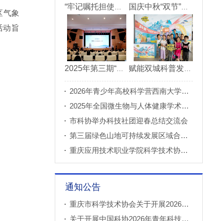
“牢记嘱托担使命青春建功新重庆”市直机关“青理青为青年理论大讲堂”决赛成功举办
国庆中秋“双节”期间 重庆科技馆接待观众超11万人次
区气象
活动旨
2025年第三期“科创重庆”双月论坛在北碚成功举办
赋能双城科普发展 川渝52家科普基地联合打造科普盛宴
2026年青少年高校科学营西南大学分营正式开营
2025年全国微生物与人体健康学术论坛在重庆召开
市科协举办科技社团迎春总结交流会
第三届绿色山地可持续发展区域合作国际论坛成功举办
重庆应用技术职业学院科学技术协会正式成立
通知公告
重庆市科学技术协会关于开展2026年科普创新实验室建设项目申报工作的通知
关于开展中国科协2026年青年科技人才培育工程工程师专项计划推荐工作的通知