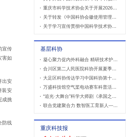
重庆市科学技术协会关于开展2026年科技小院申报推荐工作的通知
关于转发《中国科协会徽使用管理规定》的通知
关于学习宣传贯彻中国科学技术协会第十一次全国代表大会精神的通知
基层科协
的宣传
灾害如
凝心聚力促内外科融合 精研技术护山城心健康——重庆市医学传播学会2026年心血管内外科联合学术会议圆满落幕
合川区第二人民医院科协开展夏季综合安全专题培训
大足区科协传达学习中国科协第十一次全国代表大会精神
拼出安
万盛科技馆空气桨电动赛车科普活动进社区
拼装安
“追光·大舞台”科学大师剧《承国之书》云阳、巫溪巡演成功
完成挑
联合党建聚合力 数智医工育新人——重庆西部数智医疗研究院开展庆“七一”联合主题党（团）日暨正确政绩观专题学习交流活动
全防线
重庆科技报