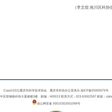
（李文煊 南川区科协
Copy©2011重庆市科学技术协会 重庆市科协办公室承办
渝ICP备05005079号
双钢路科协大厦裙楼3楼 邮编：400013 联系方式：023-63002587 邮箱：cqkxxin
渝公网安备 50010302001099号