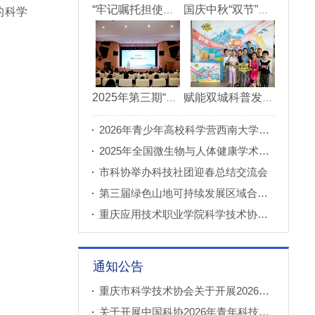
“牢记嘱托担使命青春建功新重庆”市直机关“青理青为青年理论大讲堂”决赛成功举办
国庆中秋“双节”期间 重庆科技馆接待观众超11万人次
的科学
2025年第三期“科创重庆”双月论坛在北碚成功举办
赋能双城科普发展 川渝52家科普基地联合打造科普盛宴
2026年青少年高校科学营西南大学分营正式开营
2025年全国微生物与人体健康学术论坛在重庆召开
市科协举办科技社团迎春总结交流会
第三届绿色山地可持续发展区域合作国际论坛成功举办
重庆应用技术职业学院科学技术协会正式成立
通知公告
重庆市科学技术协会关于开展2026年科普创新实验室建设项目申报工作的通知
关于开展中国科协2026年青年科技人才培育工程工程师专项计划推荐工作的通知