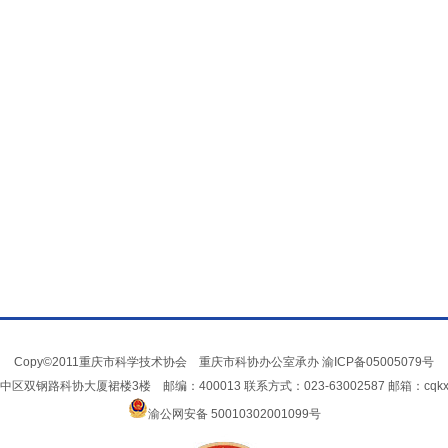
Copy©2011重庆市科学技术协会 重庆市科协办公室承办
渝ICP备05005079号
双钢路科协大厦裙楼3楼 邮编：400013 联系方式：023-63002587 邮箱：cqkxxin
渝公网安备 50010302001099号