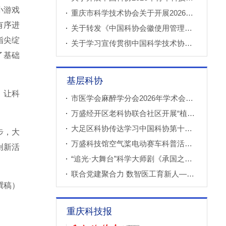
小游戏
重庆市科学技术协会关于开展2026年科技小院申报推荐工作的通知
有序进
关于转发《中国科协会徽使用管理规定》的通知
指尖绽
关于学习宣传贯彻中国科学技术协会第十一次全国代表大会精神的通知
了基础
基层科协
，让科
市医学会麻醉学分会2026年学术会议成功召开
万盛经开区老科协联合社区开展“植物奇妙世界”青少年科普教育课
大足区科协传达学习中国科协第十一次全国代表大会精神
步，大
万盛科技馆空气桨电动赛车科普活动进社区
创新活
“追光·大舞台”科学大师剧《承国之书》云阳、巫溪巡演成功
联合党建聚合力 数智医工育新人——重庆西部数智医疗研究院开展庆“七一”联合主题党（团）日暨正确政绩观专题学习交流活动
撰稿）
重庆科技报