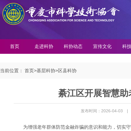
首页
走进科协
科协动态
宣传文化
科
当前位置：
首页
>
基层科协
>
区县科协
綦江区开展智慧助
发布时间：2026-04-03
|
为增强老年群体防范金融诈骗的意识和能力，切实守