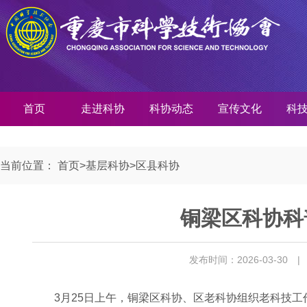
首页
走进科协
科协动态
宣传文化
科
当前位置：
首页
>
基层科协
>
区县科协
铜梁区科协科
发布时间：2026-03-30
|
3月25日上午，铜梁区科协、区老科协组织老科技