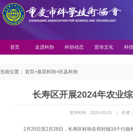
首页
走进科协
科协动态
宣传文化
科
当前位置：
首页
>
基层科协
>
区县科协
长寿区开展2024年农业
发布时间：2024-03-01
| 作者
2月20日至2月28日，长寿区科协在邻封镇10个行