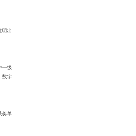
注明出
中一级
。数字
获奖单