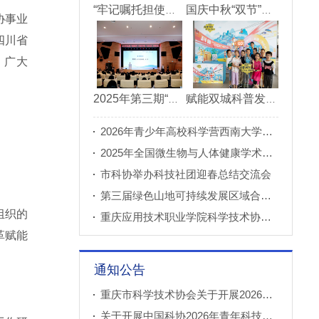
“牢记嘱托担使命青春建功新重庆”市直机关“青理青为青年理论大讲堂”决赛成功举办
国庆中秋“双节”期间 重庆科技馆接待观众超11万人次
协事业
四川省
、广大
2025年第三期“科创重庆”双月论坛在北碚成功举办
赋能双城科普发展 川渝52家科普基地联合打造科普盛宴
2026年青少年高校科学营西南大学分营正式开营
2025年全国微生物与人体健康学术论坛在重庆召开
市科协举办科技社团迎春总结交流会
第三届绿色山地可持续发展区域合作国际论坛成功举办
组织的
重庆应用技术职业学院科学技术协会正式成立
革赋能
通知公告
重庆市科学技术协会关于开展2026年科普创新实验室建设项目申报工作的通知
关于开展中国科协2026年青年科技人才培育工程工程师专项计划推荐工作的通知