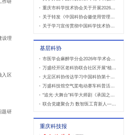
工作研
重庆市科学技术协会关于开展2026年科技小院申报推荐工作的通知
关于转发《中国科协会徽使用管理规定》的通知
关于学习宣传贯彻中国科学技术协会第十一次全国代表大会精神的通知
建设理
基层科协
市医学会麻醉学分会2026年学术会议成功召开
万盛经开区老科协联合社区开展“植物奇妙世界”青少年科普教育课
融入区
大足区科协传达学习中国科协第十一次全国代表大会精神
万盛科技馆空气桨电动赛车科普活动进社区
“追光·大舞台”科学大师剧《承国之书》云阳、巫溪巡演成功
联合党建聚合力 数智医工育新人——重庆西部数智医疗研究院开展庆“七一”联合主题党（团）日暨正确政绩观专题学习交流活动
问题研
重庆科技报