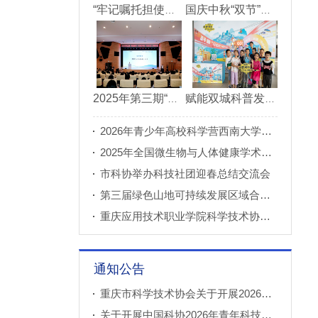
“牢记嘱托担使命青春建功新重庆”市直机关“青理青为青年理论大讲堂”决赛成功举办
国庆中秋“双节”期间 重庆科技馆接待观众超11万人次
2025年第三期“科创重庆”双月论坛在北碚成功举办
赋能双城科普发展 川渝52家科普基地联合打造科普盛宴
2026年青少年高校科学营西南大学分营正式开营
2025年全国微生物与人体健康学术论坛在重庆召开
市科协举办科技社团迎春总结交流会
第三届绿色山地可持续发展区域合作国际论坛成功举办
重庆应用技术职业学院科学技术协会正式成立
通知公告
重庆市科学技术协会关于开展2026年科普创新实验室建设项目申报工作的通知
关于开展中国科协2026年青年科技人才培育工程工程师专项计划推荐工作的通知