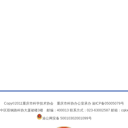
Copy©2011重庆市科学技术协会 重庆市科协办公室承办
渝ICP备05005079号
双钢路科协大厦裙楼3楼 邮编：400013 联系方式：023-63002587 邮箱：cqkxxin
渝公网安备 50010302001099号