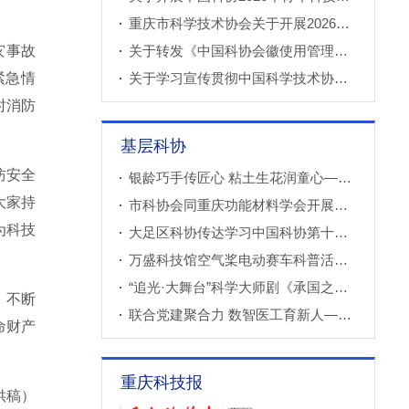
重庆市科学技术协会关于开展2026年科技小院申报推荐工作的通知
关于转发《中国科协会徽使用管理规定》的通知
灾事故
关于学习宣传贯彻中国科学技术协会第十一次全国代表大会精神的通知
紧急情
时消防
基层科协
防安全
银龄巧手传匠心 粘土生花润童心——万盛经开区老科协走进建设社区开展创意粘土手工课
大家持
市科协会同重庆功能材料学会开展调研
为科技
大足区科协传达学习中国科协第十一次全国代表大会精神
万盛科技馆空气桨电动赛车科普活动进社区
“追光·大舞台”科学大师剧《承国之书》云阳、巫溪巡演成功
，不断
联合党建聚合力 数智医工育新人——重庆西部数智医疗研究院开展庆“七一”联合主题党（团）日暨正确政绩观专题学习交流活动
命财产
重庆科技报
供稿）