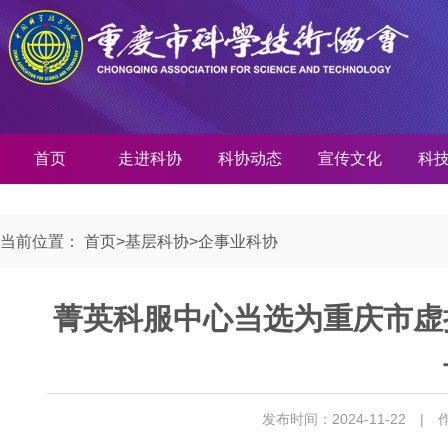
首页
走进科协
科协动态
宣传文化
科
当前位置：
首页
>
基层科协
>
企事业科协
菁英科服中心当选为重庆市虚
发布时间：2024-11-22
| 