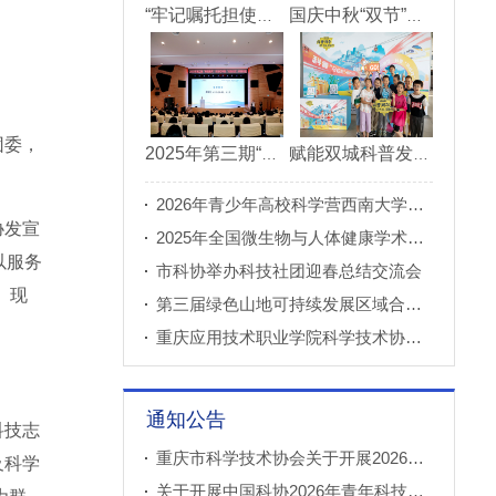
“牢记嘱托担使命青春建功新重庆”市直机关“青理青为青年理论大讲堂”决赛成功举办
国庆中秋“双节”期间 重庆科技馆接待观众超11万人次
团委，
2025年第三期“科创重庆”双月论坛在北碚成功举办
赋能双城科普发展 川渝52家科普基地联合打造科普盛宴
2026年青少年高校科学营西南大学分营正式开营
协发宣
2025年全国微生物与人体健康学术论坛在重庆召开
以服务
市科协举办科技社团迎春总结交流会
。现
第三届绿色山地可持续发展区域合作国际论坛成功举办
重庆应用技术职业学院科学技术协会正式成立
通知公告
科技志
重庆市科学技术协会关于开展2026年科普创新实验室建设项目申报工作的通知
及科学
关于开展中国科协2026年青年科技人才培育工程工程师专项计划推荐工作的通知