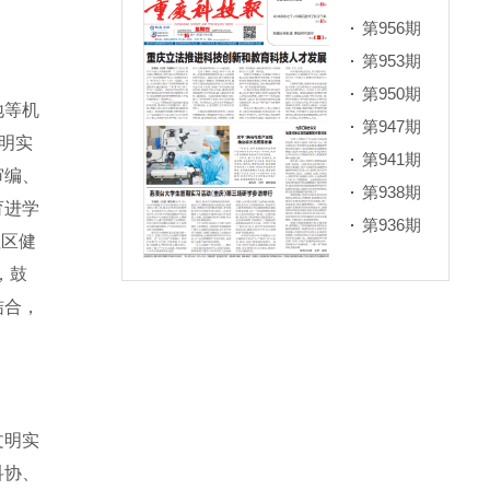
第956期
第953期
第950期
地等机
第947期
明实
第941期
审编、
第938期
育进学
第936期
社区健
，鼓
结合，
文明实
科协、