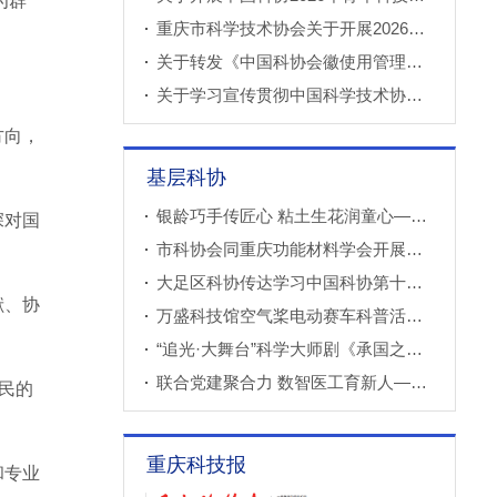
为群
重庆市科学技术协会关于开展2026年科技小院申报推荐工作的通知
关于转发《中国科协会徽使用管理规定》的通知
关于学习宣传贯彻中国科学技术协会第十一次全国代表大会精神的通知
方向，
基层科协
银龄巧手传匠心 粘土生花润童心——万盛经开区老科协走进建设社区开展创意粘土手工课
深对国
市科协会同重庆功能材料学会开展调研
大足区科协传达学习中国科协第十一次全国代表大会精神
献、协
万盛科技馆空气桨电动赛车科普活动进社区
“追光·大舞台”科学大师剧《承国之书》云阳、巫溪巡演成功
联合党建聚合力 数智医工育新人——重庆西部数智医疗研究院开展庆“七一”联合主题党（团）日暨正确政绩观专题学习交流活动
民的
重庆科技报
和专业