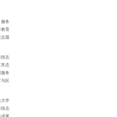
、服务
普教育
技志愿
科技志
立常态
愿服务
可与区
美大学
科技志
作成果