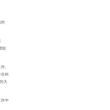
、
的对
采
团组
工作。
学生科
的大
工作中