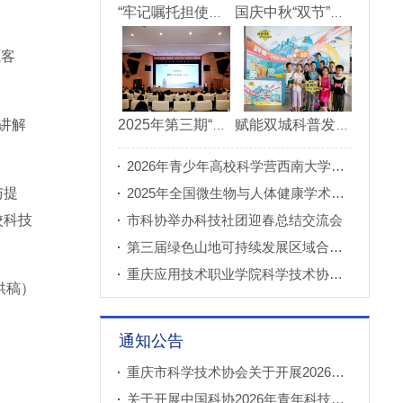
“牢记嘱托担使命青春建功新重庆”市直机关“青理青为青年理论大讲堂”决赛成功举办
国庆中秋“双节”期间 重庆科技馆接待观众超11万人次
源客
讲解
2025年第三期“科创重庆”双月论坛在北碚成功举办
赋能双城科普发展 川渝52家科普基地联合打造科普盛宴
2026年青少年高校科学营西南大学分营正式开营
与提
2025年全国微生物与人体健康学术论坛在重庆召开
校科技
市科协举办科技社团迎春总结交流会
第三届绿色山地可持续发展区域合作国际论坛成功举办
重庆应用技术职业学院科学技术协会正式成立
供稿）
通知公告
重庆市科学技术协会关于开展2026年科普创新实验室建设项目申报工作的通知
关于开展中国科协2026年青年科技人才培育工程工程师专项计划推荐工作的通知