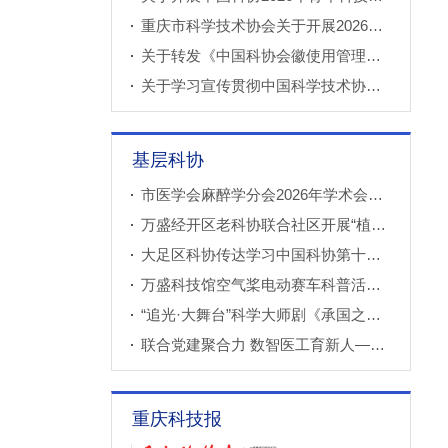
重庆市科学技术协会关于开展2026年科技小院申报推荐工作的通知
关于转发《中国科协会徽使用管理规定》的通知
关于学习宣传贯彻中国科学技术协会第十一次全国代表大会精神的通知
基层科协
市医学会麻醉学分会2026年学术会议成功召开
万盛经开区老科协联合社区开展“植物奇妙世界”青少年科普教育课
大足区科协传达学习中国科协第十一次全国代表大会精神
万盛科技馆空气桨电动赛车科普活动进社区
“追光·大舞台”科学大师剧《承国之书》云阳、巫溪巡演成功
联合党建聚合力 数智医工育新人——重庆西部数智医疗研究院开展庆“七一”联合主题党（团）日暨正确政绩观专题学习交流活动
重庆科技报