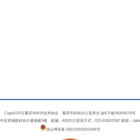
Copy©2011重庆市科学技术协会 重庆市科协办公室承办
渝ICP备05005079号
双钢路科协大厦裙楼3楼 邮编：400013 联系方式：023-63002587 邮箱：cqkxxin
渝公网安备 50010302001099号