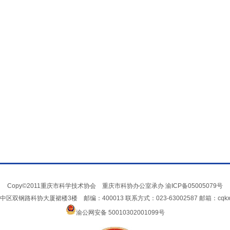
Copy©2011重庆市科学技术协会 重庆市科协办公室承办
渝ICP备05005079号
双钢路科协大厦裙楼3楼 邮编：400013 联系方式：023-63002587 邮箱：cqkxxin
渝公网安备 50010302001099号