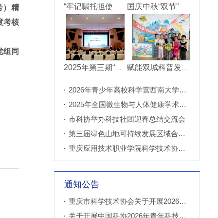
“牢记嘱托担使命青春建功新重庆”市直机关“青理青为青年理论大讲堂”决赛成功举办
国庆中秋“双节”期间 重庆科技馆接待观众超11万人次
号）精
度考核
党组同
2025年第三期“科创重庆”双月论坛在北碚成功举办
赋能双城科普发展 川渝52家科普基地联合打造科普盛宴
2026年青少年高校科学营西南大学分营正式开营
2025年全国微生物与人体健康学术论坛在重庆召开
市科协举办科技社团迎春总结交流会
第三届绿色山地可持续发展区域合作国际论坛成功举办
重庆应用技术职业学院科学技术协会正式成立
通知公告
重庆市科学技术协会关于开展2026年科普创新实验室建设项目申报工作的通知
关于开展中国科协2026年青年科技人才培育工程工程师专项计划推荐工作的通知