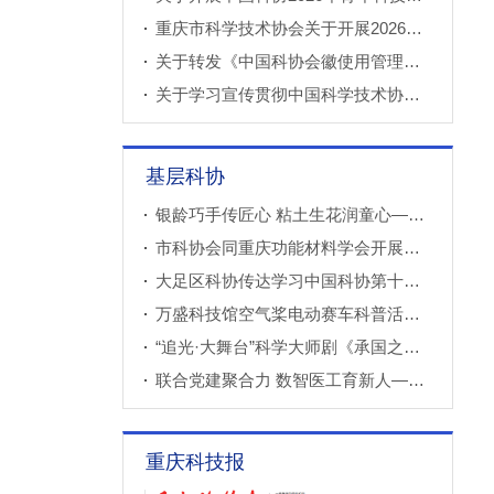
重庆市科学技术协会关于开展2026年科技小院申报推荐工作的通知
关于转发《中国科协会徽使用管理规定》的通知
关于学习宣传贯彻中国科学技术协会第十一次全国代表大会精神的通知
基层科协
银龄巧手传匠心 粘土生花润童心——万盛经开区老科协走进建设社区开展创意粘土手工课
市科协会同重庆功能材料学会开展调研
大足区科协传达学习中国科协第十一次全国代表大会精神
万盛科技馆空气桨电动赛车科普活动进社区
“追光·大舞台”科学大师剧《承国之书》云阳、巫溪巡演成功
联合党建聚合力 数智医工育新人——重庆西部数智医疗研究院开展庆“七一”联合主题党（团）日暨正确政绩观专题学习交流活动
重庆科技报