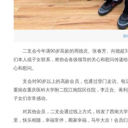
慰
二支会今年满90岁高龄的周德贞、张春芳、向德超
们本人或子女联系，将协会各级领导的关心和慰问传递
心和慰问。
支会对90岁以上的高龄会员，也通过登门走访、电
重病在重庆医科大学附二院江南院区住院，李正合、蒋利
子女们非常感动。
对其他会员，二支会通过线上方式，转发了西南大
里，快乐相随，幸福常伴，阖家幸福，马年大吉！会员们