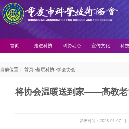
首页
走进科协
科协动态
宣传文化
科
当前位置：
首页
>
基层科协
>
学会协会
将协会温暖送到家——高教老
发布时间：2026-01-07
|