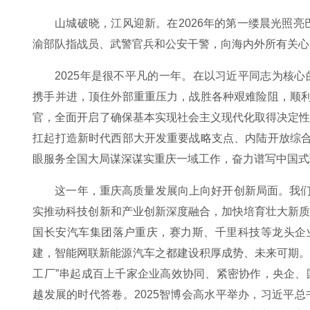
山城破晓，江风迎新。在2026年的第一缕晨光照亮
渝部队指战员、武警官兵和公安干警，向海内外所有关心
2025年是很不平凡的一年。在以习近平同志为核
携手并进，顶住外部重重压力，战胜各种艰难险阻，顺利
官，全面开启了确保基本实现社会主义现代化取得决定
扛起打造新时代西部大开发重要战略支点、内陆开放综合
眼服务全国大局谋深谋实重庆一域工作，奋力谱写中国式
这一年，重庆高质量发展向上向好开创新局面。我们锚定
实推动科技创新和产业创新深度融合，加快培育壮大新
国长安汽车集团落户重庆，赛力斯、千里科技等龙头企
建，智能网联新能源汽车之都建设积厚成势、未来可期。“
工厂”串起成百上千家企业高效协同、紧密协作，央企
越发展的时代答卷。2025智博会高水平举办，习近平