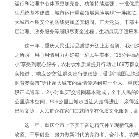
运行和治理中心体系更加完备、功能持续建强，一批优
生系统基本建成，城市运行重点领域风险实现“一屏统揽、
大城市本质安全的防线更加坚实稳固。广大党员、干部
层治理、政务服务等履职尽责全过程，生动展现了适应和
这一年，重庆人民生活品质提升迈上新台阶。我们深
之所盼，用心用情用力办好每一桩民生实事。“15分钟高
小”享受到暖心服务，农村饮水质量提升行动让169万群
实推进，“响应公交”让群众出行更便捷，暖“新”地图让快
洞背篓菜市”等让超大城市的温情传递到每一个人。重庆
段正式通车，“2小时重庆”交通圈基本建成，全市人民的
公里滨水空间、906公里山城步道让人走得进山、亲得
巴渝文脉，人民群众在家门口就能享有优质文化服务，高
这一年，重庆全市上下实干奋进精气神呈现新气象
攻坚、干事创业，努力做新时代的奔跑者、奋斗者。农