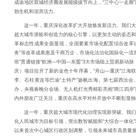
成渝地区双城经济圈发展能级拔节向上，“三中心一走廊
勃生机和澎湃活力。
这一年，重庆深化改革扩大开放焕发新活力。我们
超大城市潜能和创造力的核心引擎，以更加主动的姿态
革标志性成果全面显现，全国要素市场化配置综合改革试
务”等改革成果惠及千商万企，市场化法治化国际化一流
班”贯通链接“欧洲—中国—东盟”3大市场陆上贸易新动脉
庆）项目拉开了新的金色十年序幕，“舟山—重庆”江海
李、石柱黄连等巴渝“土特产”扬帆出海。第七届西洽会
办，央视春晚分会场、无人机灯光秀精彩亮相“两江四岸”
内外朋友广泛关注，重庆在高水平对外开放中不断彰显独
这一年，重庆超大城市现代化治理实现新突破。我
化人民城市为目标引领，突出数智赋能和“大综合一体化
以来首次中心城区行政区划调整，引领未来城市高质量发