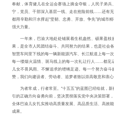
奉献，体育健儿在全运会赛场上摘金夺银，人民子弟兵
宁，党员、干部深入基层一线、走在抢险前线……还有
都用辛勤和汗水撑起“坚韧、忠勇、开放、争先”的城市
强大力量。
一年来，巴渝大地处处铺展着生机盎然、硕果盈枝
果，是全市人民团结奋斗、共同努力的结果，也是社会各界
智慧车间里下线的每一辆新能源汽车、长江航道上每一
每一缕烟火温情、斑马线上的每一次礼让行人……都见证着
儿女不畏风雨、不懈追求的铿锵足迹。每一个努力奋斗
赞，我们向建设者、劳动者、追梦者致以崇高敬意和衷心
为者常成，行者常至。“十五五”的蓝图已经绘就，新
引的正确方向奋勇向前，坚决贯彻落实党中央决策部署
全体巴渝儿女扎实推动高质量发展、高品质生活、高效
成果。