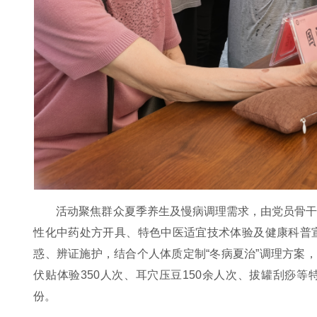
活动聚焦群众夏季养生及慢病调理需求，由党员骨
性化中药处方开具、特色中医适宜技术体验及健康科普
惑、辨证施护，结合个人体质定制“冬病夏治”调理方案
伏贴体验350人次、耳穴压豆150余人次、拔罐刮痧等
份。