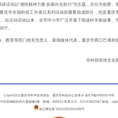
讲活动以“感悟精神力量 执着向光前行”为主题，共分为初赛、
年重庆市全国科技工作者日系列活动的重要组成部分，也是重庆
容。自活动启动以来，全市中小学广泛开展了阅读科学家故事、
60个。
协、教育等部门相关负责人，新闻媒体代表，重庆市两江巴蜀初
市科协宣传文化
Copy©2011重庆市科学技术协会 重庆市科协办公室承办
渝ICP备05005079号
双钢路科协大厦裙楼3楼 邮编：400013 联系方式：023-63002587 邮箱：cqkxxin
渝公网安备 50010302001099号