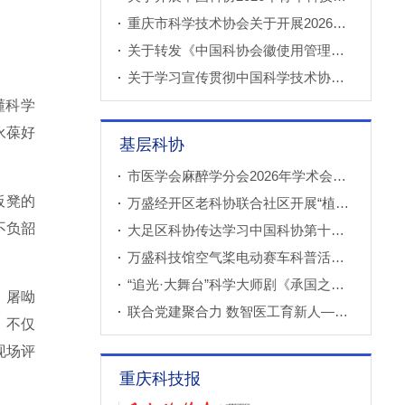
重庆市科学技术协会关于开展2026年科技小院申报推荐工作的通知
关于转发《中国科协会徽使用管理规定》的通知
关于学习宣传贯彻中国科学技术协会第十一次全国代表大会精神的通知
懂科学
永葆好
基层科协
市医学会麻醉学分会2026年学术会议成功召开
板凳的
万盛经开区老科协联合社区开展“植物奇妙世界”青少年科普教育课
不负韶
大足区科协传达学习中国科协第十一次全国代表大会精神
万盛科技馆空气桨电动赛车科普活动进社区
“追光·大舞台”科学大师剧《承国之书》云阳、巫溪巡演成功
、屠呦
联合党建聚合力 数智医工育新人——重庆西部数智医疗研究院开展庆“七一”联合主题党（团）日暨正确政绩观专题学习交流活动
，不仅
现场评
重庆科技报