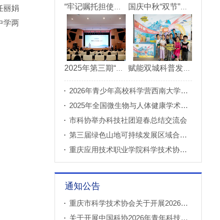
“牢记嘱托担使命青春建功新重庆”市直机关“青理青为青年理论大讲堂”决赛成功举办
国庆中秋“双节”期间 重庆科技馆接待观众超11万人次
任丽娟
中学两
2025年第三期“科创重庆”双月论坛在北碚成功举办
赋能双城科普发展 川渝52家科普基地联合打造科普盛宴
2026年青少年高校科学营西南大学分营正式开营
2025年全国微生物与人体健康学术论坛在重庆召开
市科协举办科技社团迎春总结交流会
第三届绿色山地可持续发展区域合作国际论坛成功举办
重庆应用技术职业学院科学技术协会正式成立
通知公告
重庆市科学技术协会关于开展2026年科普创新实验室建设项目申报工作的通知
关于开展中国科协2026年青年科技人才培育工程工程师专项计划推荐工作的通知