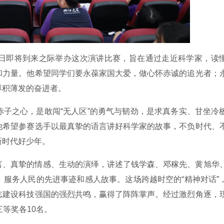
日即将到来之际举办这次演讲比赛，旨在通过走近科学家，读
和力量。他希望同学们要永葆家国大爱，做心怀赤诚的追光者；
厚积薄发的奋进者。
子之心，是敢闯“无人区”的勇气与韧劲，是求真务实、甘坐冷
他希望参赛选手以最真挚的语言讲好科学家的故事，不负时代、
新时代好少年。
言、真挚的情感、生动的演绎，讲述了钱学森、邓稼先、黄旭华
服务人民的先进事迹和感人故事。这场跨越时空的“精神对话”
志建设科技强国的强烈共鸣，赢得了阵阵掌声。经过激烈角逐，
等奖各10名。