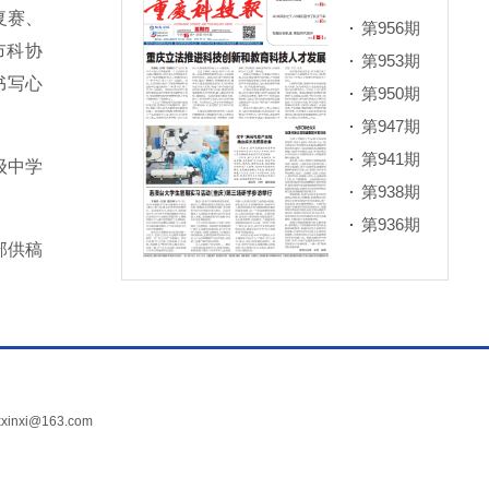
复赛、
第956期
市科协
第953期
书写心
第950期
第947期
第941期
级中学
第938期
第936期
部供稿
xi@163.com