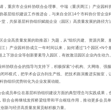
邀请，重庆市企业科协联合会理事、中瑞（重庆两江）产业园科
科协基层组织建设工作推进会，与来自全区14个市科协分管企业
一堂，共探基层科协组织赋能企业（园区）高质量发展的路径方
区企业高质量发展的助推器》为题，从“组织共建、资源共聚、
江）产业园科协成立一年时间以来，如何通过“1个园区+N个
链上下游企业等创新要素导入园区，有效激活园区企业内生动力
科协联合会的指导与支持下，积极探索“小机构、大网络、强服
的闭环模式，把学术会议办到生产线、把技术路演搬进实验室，
把科协组织优势转化为企业发展动能。
合会成员单位在基层科协组织建设方面的典型理念与实践成果，
，联合会将继续发挥桥梁纽带和平台枢纽作用，推动更多会员单
科技创新与经济高质量发展贡献积极力量。