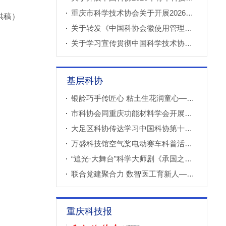
重庆市科学技术协会关于开展2026年科技小院申报推荐工作的通知
供稿）
关于转发《中国科协会徽使用管理规定》的通知
关于学习宣传贯彻中国科学技术协会第十一次全国代表大会精神的通知
基层科协
银龄巧手传匠心 粘土生花润童心——万盛经开区老科协走进建设社区开展创意粘土手工课
市科协会同重庆功能材料学会开展调研
大足区科协传达学习中国科协第十一次全国代表大会精神
万盛科技馆空气桨电动赛车科普活动进社区
“追光·大舞台”科学大师剧《承国之书》云阳、巫溪巡演成功
联合党建聚合力 数智医工育新人——重庆西部数智医疗研究院开展庆“七一”联合主题党（团）日暨正确政绩观专题学习交流活动
重庆科技报