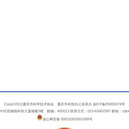
Copy©2011重庆市科学技术协会 重庆市科协办公室承办
渝ICP备05005079号
双钢路科协大厦裙楼3楼 邮编：400013 联系方式：023-63002587 邮箱：cqkxxin
渝公网安备 50010302001099号