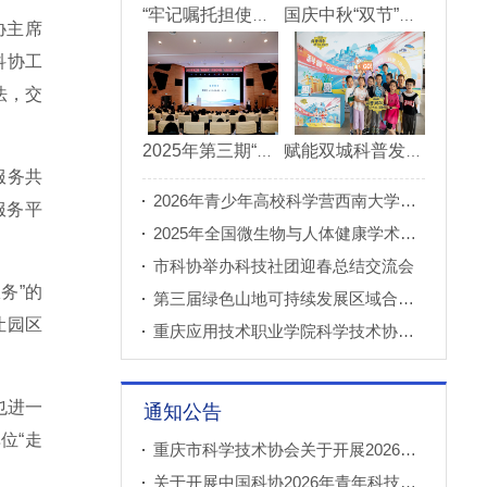
“牢记嘱托担使命青春建功新重庆”市直机关“青理青为青年理论大讲堂”决赛成功举办
国庆中秋“双节”期间 重庆科技馆接待观众超11万人次
协主席
科协工
法，交
2025年第三期“科创重庆”双月论坛在北碚成功举办
赋能双城科普发展 川渝52家科普基地联合打造科普盛宴
服务共
2026年青少年高校科学营西南大学分营正式开营
服务平
2025年全国微生物与人体健康学术论坛在重庆召开
。
市科协举办科技社团迎春总结交流会
务”的
第三届绿色山地可持续发展区域合作国际论坛成功举办
让园区
重庆应用技术职业学院科学技术协会正式成立
也进一
通知公告
位“走
重庆市科学技术协会关于开展2026年科普创新实验室建设项目申报工作的通知
关于开展中国科协2026年青年科技人才培育工程工程师专项计划推荐工作的通知