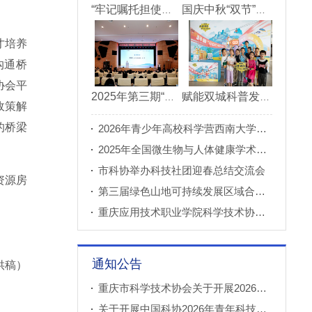
“牢记嘱托担使命青春建功新重庆”市直机关“青理青为青年理论大讲堂”决赛成功举办
国庆中秋“双节”期间 重庆科技馆接待观众超11万人次
才培养
沟通桥
协会平
2025年第三期“科创重庆”双月论坛在北碚成功举办
赋能双城科普发展 川渝52家科普基地联合打造科普盛宴
政策解
的桥梁
2026年青少年高校科学营西南大学分营正式开营
2025年全国微生物与人体健康学术论坛在重庆召开
市科协举办科技社团迎春总结交流会
资源房
第三届绿色山地可持续发展区域合作国际论坛成功举办
重庆应用技术职业学院科学技术协会正式成立
通知公告
供稿）
重庆市科学技术协会关于开展2026年科普创新实验室建设项目申报工作的通知
关于开展中国科协2026年青年科技人才培育工程工程师专项计划推荐工作的通知