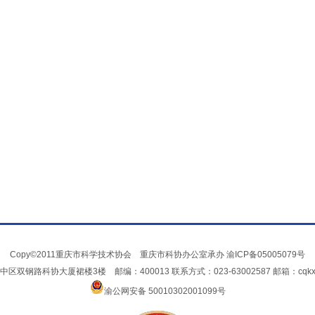
Copy©2011重庆市科学技术协会 重庆市科协办公室承办
渝ICP备05005079号
双钢路科协大厦裙楼3楼 邮编：400013 联系方式：023-63002587 邮箱：cqkxxin
渝公网安备 50010302001099号