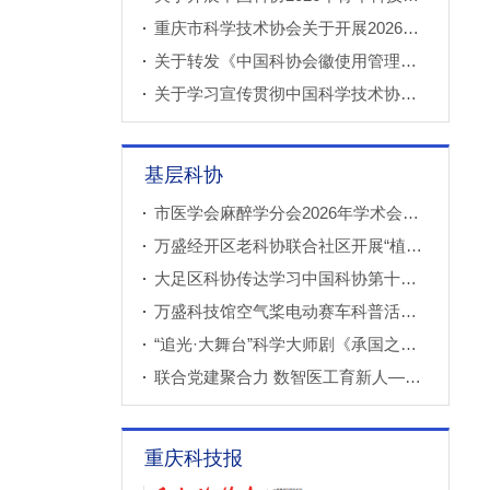
重庆市科学技术协会关于开展2026年科技小院申报推荐工作的通知
关于转发《中国科协会徽使用管理规定》的通知
关于学习宣传贯彻中国科学技术协会第十一次全国代表大会精神的通知
基层科协
市医学会麻醉学分会2026年学术会议成功召开
万盛经开区老科协联合社区开展“植物奇妙世界”青少年科普教育课
大足区科协传达学习中国科协第十一次全国代表大会精神
万盛科技馆空气桨电动赛车科普活动进社区
“追光·大舞台”科学大师剧《承国之书》云阳、巫溪巡演成功
联合党建聚合力 数智医工育新人——重庆西部数智医疗研究院开展庆“七一”联合主题党（团）日暨正确政绩观专题学习交流活动
重庆科技报