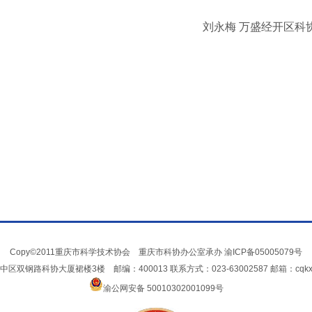
刘永梅 万盛经开区科
Copy©2011重庆市科学技术协会 重庆市科协办公室承办
渝ICP备05005079号
双钢路科协大厦裙楼3楼 邮编：400013 联系方式：023-63002587 邮箱：cqkxxin
渝公网安备 50010302001099号