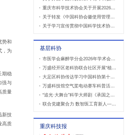
重庆市科学技术协会关于开展2026年科技小院申报推荐工作的通知
关于转发《中国科协会徽使用管理规定》的通知
关于学习宣传贯彻中国科学技术协会第十一次全国代表大会精神的通知
优势和
基层科协
式，为
市医学会麻醉学分会2026年学术会议成功召开
万盛经开区老科协联合社区开展“植物奇妙世界”青少年科普教育课
长期稳
大足区科协传达学习中国科协第十一次全国代表大会精神
加强与
万盛科技馆空气桨电动赛车科普活动进社区
高质量
“追光·大舞台”科学大师剧《承国之书》云阳、巫溪巡演成功
联合党建聚合力 数智医工育新人——重庆西部数智医疗研究院开展庆“七一”联合主题党（团）日暨正确政绩观专题学习交流活动
品新技
业高质
重庆科技报