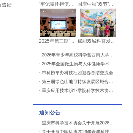
“牢记嘱托担使命青春建功新重庆”市直机关“青理青为青年理论大讲堂”决赛成功举办
国庆中秋“双节”期间 重庆科技馆接待观众超11万人次
万盛经
2025年第三期“科创重庆”双月论坛在北碚成功举办
赋能双城科普发展 川渝52家科普基地联合打造科普盛宴
2026年青少年高校科学营西南大学分营正式开营
2025年全国微生物与人体健康学术论坛在重庆召开
市科协举办科技社团迎春总结交流会
第三届绿色山地可持续发展区域合作国际论坛成功举办
重庆应用技术职业学院科学技术协会正式成立
通知公告
重庆市科学技术协会关于开展2026年科普创新实验室建设项目申报工作的通知
关于开展中国科协2026年青年科技人才培育工程工程师专项计划推荐工作的通知