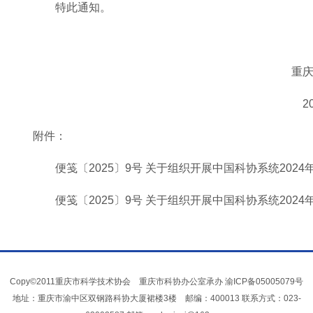
特此通知。
重
2
附件：
便笺〔2025〕9号 关于组织开展中国科协系统202
便笺〔2025〕9号 关于组织开展中国科协系统202
Copy©2011重庆市科学技术协会 重庆市科协办公室承办
渝ICP备05005079号
地址：重庆市渝中区双钢路科协大厦裙楼3楼 邮编：400013 联系方式：023-