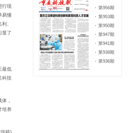
进行现
第956期
单易懂
第953期
名利、
第950期
彰显了
第947期
第941期
第938期
第936期
天最低
航科技
载体，
才培养
供稿)