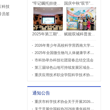
“牢记嘱托担使命青春建功新重庆”市直机关“青理青为青年理论大讲堂”决赛成功举办
国庆中秋“双节”期间 重庆科技馆接待观众超11万人次
庆科技
导员签
2025年第三期“科创重庆”双月论坛在北碚成功举办
赋能双城科普发展 川渝52家科普基地联合打造科普盛宴
2026年青少年高校科学营西南大学分营正式开营
2025年全国微生物与人体健康学术论坛在重庆召开
市科协举办科技社团迎春总结交流会
第三届绿色山地可持续发展区域合作国际论坛成功举办
重庆应用技术职业学院科学技术协会正式成立
通知公告
重庆市科学技术协会关于开展2026年科普创新实验室建设项目申报工作的通知
关于开展中国科协2026年青年科技人才培育工程工程师专项计划推荐工作的通知