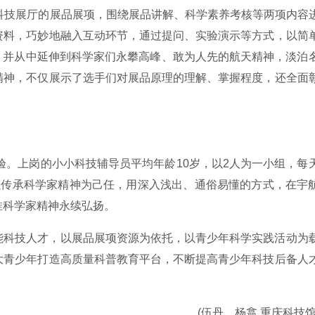
科技展厅的展品展项，围绕展品讲解、科学素养考核等两项内容
资料，巧妙地融入互动环节，通过提问、实验演示等方式，以简
展项，并从中延伸到科学家们永攀高峰、敢为人先的航天精神，淡泊
精神，不仅展示了选手们对展品原理的理解、掌握程度，还全面
体验。上岗的小小科技辅导员平均年龄10岁，以2人为一小组，每
以传承科学家精神为己任，用深入浅出、通俗易懂的方式，在宇
推科学家精神永续弘扬。
能科技人才，以展品展项资源为依托，以青少年科学实践活动为
大青少年打造高质量科普教育平台，不断提高青少年科技后备人
(伍丹、杨翕 重庆科技馆