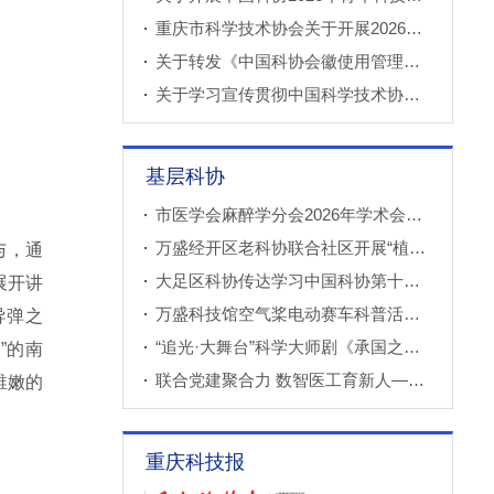
重庆市科学技术协会关于开展2026年科技小院申报推荐工作的通知
关于转发《中国科协会徽使用管理规定》的通知
关于学习宣传贯彻中国科学技术协会第十一次全国代表大会精神的通知
基层科协
市医学会麻醉学分会2026年学术会议成功召开
万盛经开区老科协联合社区开展“植物奇妙世界”青少年科普教育课
与，通
大足区科协传达学习中国科协第十一次全国代表大会精神
展开讲
万盛科技馆空气桨电动赛车科普活动进社区
导弹之
“追光·大舞台”科学大师剧《承国之书》云阳、巫溪巡演成功
”的南
联合党建聚合力 数智医工育新人——重庆西部数智医疗研究院开展庆“七一”联合主题党（团）日暨正确政绩观专题学习交流活动
稚嫩的
重庆科技报