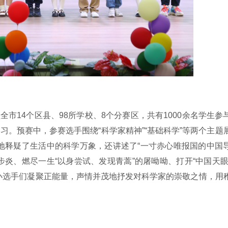
市14个区县、98所学校、8个分赛区，共有1000余名学生参
习。预赛中，参赛选手围绕“科学家精神”“基础科学”等两个主题
地释疑了生活中的科学万象，还讲述了“一寸赤心唯报国的中国
步炎、燃尽一生“以身尝试、发现青蒿”的屠呦呦、打开“中国天眼
小选手们凝聚正能量，声情并茂地抒发对科学家的崇敬之情，用