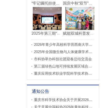
“牢记嘱托担使命青春建功新重庆”市直机关“青理青为青年理论大讲堂”决赛成功举办
国庆中秋“双节”期间 重庆科技馆接待观众超11万人次
2025年第三期“科创重庆”双月论坛在北碚成功举办
赋能双城科普发展 川渝52家科普基地联合打造科普盛宴
2026年青少年高校科学营西南大学分营正式开营
2025年全国微生物与人体健康学术论坛在重庆召开
市科协举办科技社团迎春总结交流会
第三届绿色山地可持续发展区域合作国际论坛成功举办
重庆应用技术职业学院科学技术协会正式成立
通知公告
重庆市科学技术协会关于开展2026年科普创新实验室建设项目申报工作的通知
关于开展中国科协2026年青年科技人才培育工程工程师专项计划推荐工作的通知