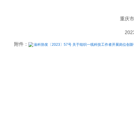
重庆
20
附件：
渝科协发〔2023〕57号 关于组织一线科技工作者开展岗位创新