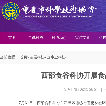
首页
走进科协
科协动态
宣传文化
科
当前位置：
首页
>
基层科协
>
企事业科协
西部食谷科协开展食
发布时间：2023-08-01
|
7月31日，西部食谷科协在江津区德感街道杨林社