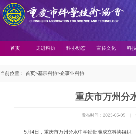
首页
走进科协
科协动态
宣传文化
科
当前位置：
首页
>
基层科协
>
企事业科协
重庆市万州分
发布时间：2023-05-05
|
5月4日，重庆市万州分水中学经批准成立科协组织