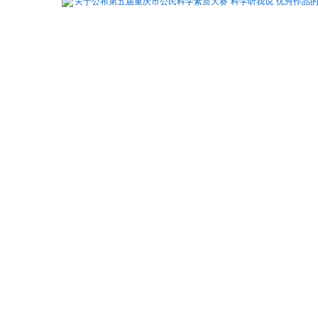
关于公布第五届重庆市公民科学素质大赛“科学听我说”优秀作品的通