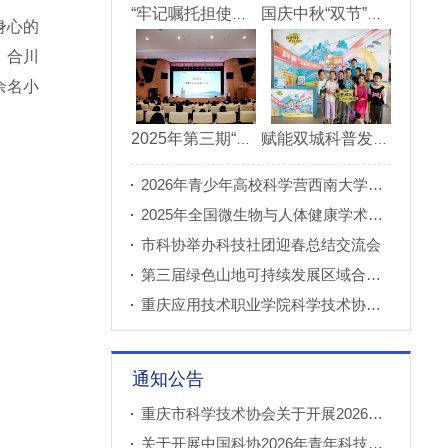
“牢记嘱托担使命青春建功新重庆”市直机关“青理青为青年理论大讲堂”决赛成功举办
国庆中秋“双节”期间 重庆科技馆接待观众超11万人次
身心的
，合川
余名小
2025年第三期“科创重庆”双月论坛在北碚成功举办
赋能双城科普发展 川渝52家科普基地联合打造科普盛宴
2026年青少年高校科学营西南大学分营正式开营
2025年全国微生物与人体健康学术论坛在重庆召开
市科协举办科技社团迎春总结交流会
第三届绿色山地可持续发展区域合作国际论坛成功举办
重庆应用技术职业学院科学技术协会正式成立
通知公告
重庆市科学技术协会关于开展2026年科普创新实验室建设项目申报工作的通知
关于开展中国科协2026年青年科技人才培育工程工程师专项计划推荐工作的通知