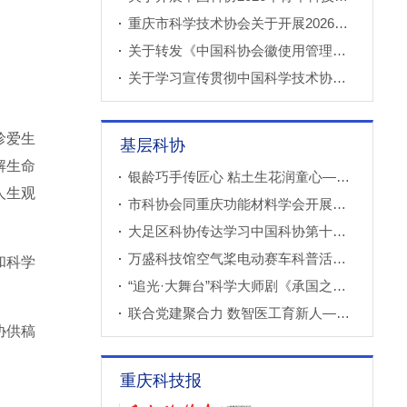
重庆市科学技术协会关于开展2026年科技小院申报推荐工作的通知
关于转发《中国科协会徽使用管理规定》的通知
关于学习宣传贯彻中国科学技术协会第十一次全国代表大会精神的通知
珍爱生
基层科协
解生命
银龄巧手传匠心 粘土生花润童心——万盛经开区老科协走进建设社区开展创意粘土手工课
人生观
市科协会同重庆功能材料学会开展调研
大足区科协传达学习中国科协第十一次全国代表大会精神
万盛科技馆空气桨电动赛车科普活动进社区
和科学
“追光·大舞台”科学大师剧《承国之书》云阳、巫溪巡演成功
联合党建聚合力 数智医工育新人——重庆西部数智医疗研究院开展庆“七一”联合主题党（团）日暨正确政绩观专题学习交流活动
协供稿
重庆科技报