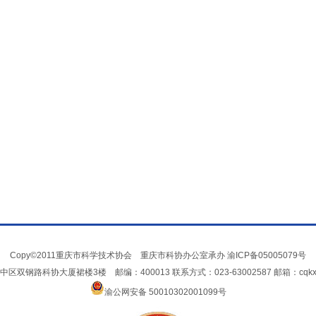
Copy©2011重庆市科学技术协会 重庆市科协办公室承办
渝ICP备05005079号
双钢路科协大厦裙楼3楼 邮编：400013 联系方式：023-63002587 邮箱：cqkxxin
渝公网安备 50010302001099号