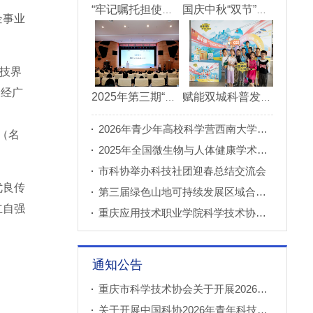
“牢记嘱托担使命青春建功新重庆”市直机关“青理青为青年理论大讲堂”决赛成功举办
国庆中秋“双节”期间 重庆科技馆接待观众超11万人次
企事业
科技界
。经广
2025年第三期“科创重庆”双月论坛在北碚成功举办
赋能双城科普发展 川渝52家科普基地联合打造科普盛宴
2026年青少年高校科学营西南大学分营正式开营
（名
2025年全国微生物与人体健康学术论坛在重庆召开
市科协举办科技社团迎春总结交流会
优良传
第三届绿色山地可持续发展区域合作国际论坛成功举办
立自强
重庆应用技术职业学院科学技术协会正式成立
通知公告
重庆市科学技术协会关于开展2026年科普创新实验室建设项目申报工作的通知
关于开展中国科协2026年青年科技人才培育工程工程师专项计划推荐工作的通知