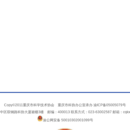
Copy©2011重庆市科学技术协会 重庆市科协办公室承办
渝ICP备05005079号
双钢路科协大厦裙楼3楼 邮编：400013 联系方式：023-63002587 邮箱：cqkxxin
渝公网安备 50010302001099号