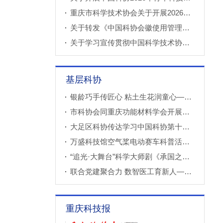
重庆市科学技术协会关于开展2026年科技小院申报推荐工作的通知
关于转发《中国科协会徽使用管理规定》的通知
关于学习宣传贯彻中国科学技术协会第十一次全国代表大会精神的通知
基层科协
银龄巧手传匠心 粘土生花润童心——万盛经开区老科协走进建设社区开展创意粘土手工课
市科协会同重庆功能材料学会开展调研
大足区科协传达学习中国科协第十一次全国代表大会精神
万盛科技馆空气桨电动赛车科普活动进社区
“追光·大舞台”科学大师剧《承国之书》云阳、巫溪巡演成功
联合党建聚合力 数智医工育新人——重庆西部数智医疗研究院开展庆“七一”联合主题党（团）日暨正确政绩观专题学习交流活动
重庆科技报