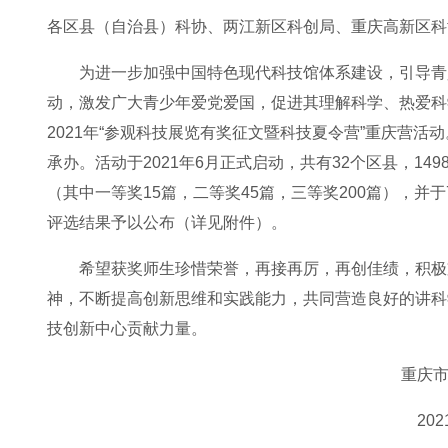
各区县（自治县）科协、两江新区科创局、重庆高新区科
为进一步加强中国特色现代科技馆体系建设，引导青
动，激发广大青少年爱党爱国，促进其理解科学、热爱科
2021年“参观科技展览有奖征文暨科技夏令营”重庆营活
承办。活动于2021年6月正式启动，共有32个区县，14
（其中一等奖15篇，二等奖45篇，三等奖200篇），并
评选结果予以公布（详见附件）。
希望获奖师生珍惜荣誉，再接再厉，再创佳绩，积极
神，不断提高创新思维和实践能力，共同营造良好的讲科
技创新中心贡献力量。
重庆
20