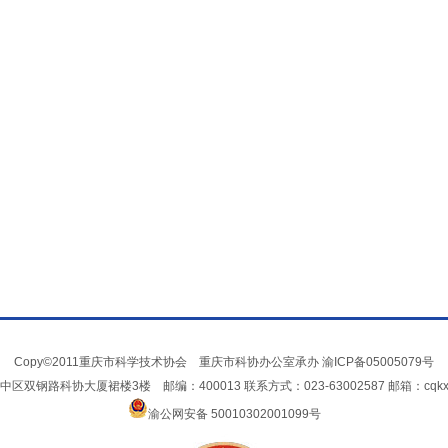
Copy©2011重庆市科学技术协会 重庆市科协办公室承办
渝ICP备05005079号
双钢路科协大厦裙楼3楼 邮编：400013 联系方式：023-63002587 邮箱：cqkxxin
渝公网安备 50010302001099号