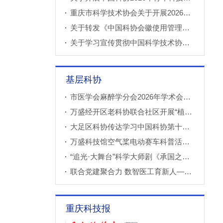
重庆市科学技术协会关于开展2026年科技小院申报推荐工作的通知
关于转发《中国科协会徽使用管理规定》的通知
关于学习宣传贯彻中国科学技术协会第十一次全国代表大会精神的通知
基层科协
市医学会麻醉学分会2026年学术会议成功召开
万盛经开区老科协联合社区开展“植物奇妙世界”青少年科普教育课
大足区科协传达学习中国科协第十一次全国代表大会精神
万盛科技馆空气桨电动赛车科普活动进社区
“追光·大舞台”科学大师剧《承国之书》云阳、巫溪巡演成功
联合党建聚合力 数智医工育新人——重庆西部数智医疗研究院开展庆“七一”联合主题党（团）日暨正确政绩观专题学习交流活动
重庆科技报