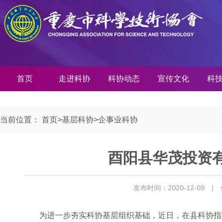
首页
走进科协
科协动态
宣传文化
科
当前位置：
首页
>
基层科协
>
企事业科协
酉阳县华茂投资
发布时间：2020-12-08
|
为进一步夯实科协基层组织基础，近日，在县科协指