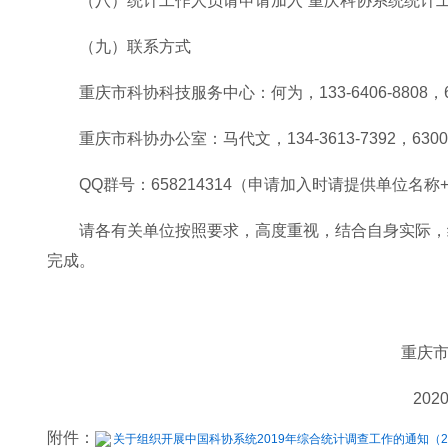
（八）统计工作人员请申请加入“重庆科协系统统计工
（九）联系方式
重庆市科协科技服务中心：何为，133-6406-8808，6
重庆市科协办公室：马代文，134-3613-7392，6300
QQ群号：658214314（申请加入时请提供单位名称
请各有关单位按照要求，高度重视，结合自身实际，
完成。
重庆
202
附件：
关于组织开展中国科协系统2019年综合统计调查工作的通知（20201