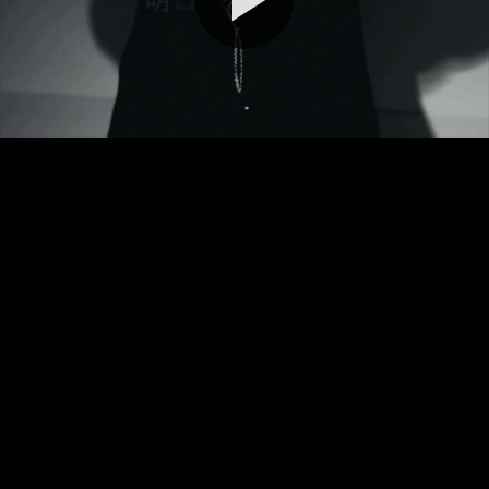
播
放
视
频